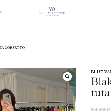
NO
TA CORSETTO
BLUE VA
Bla
tuta
350,00
€