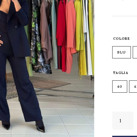
COLORE
BLU
TAGLIA
40
4
Blake-
Complet
tuta