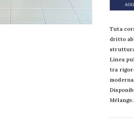
corsetto
AGG
quantità
Tuta cor
dritto a
struttur
Linea pul
tra rigor
moderna
Disponib
Mélange.