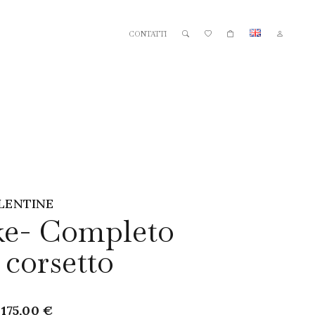
CONTATTI
LENTINE
ke- Completo
 corsetto
Il
Il
175,00
€