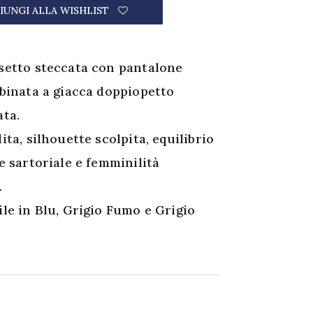
IUNGI ALLA WISHLIST
setto steccata con pantalone
bbinata a giacca doppiopetto
ata.
ita, silhouette scolpita, equilibrio
e sartoriale e femminilità
.
ile in Blu, Grigio Fumo e Grigio